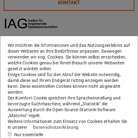
KONTAKT
Lernzentrum für Studierende
Wir möchten die Informationen und das Nutzungserlebnis auf
dieser Webseite an Ihre Bedürfnisse anpassen. Deswegen
Das Lernzentrum befindet sich in Raum B2|02 /22
verwenden wir sog. Cookies. Sie können selbst entscheiden,
welche Cookies genau bei Ihrem Besuch unserer Webseiten
(Erdgeschoss).
gesetzt werden sollen.
Das Lernzentrum unseres Institutes steht allen
Einige Cookies sind für den Abruf der Website notwendig,
damit diese auf Ihrem Endgerät richtig anzeigen werden
Studierenden von morgens bis abends offen. Der Raum
kann. Diese essentiellen Cookies können nicht abgewählt
kann zum Lernen, Lesen und Ausruhen genutzt werden.
werden.
Der Komfort-Cookie speichert Ihre Spracheinstellung und
bevorzugte Suchmaschine, während „Statistik“ die
Auswertung durch die Open-Source-Statistik-Software
Bibliothek des Instituts für
„Matomo“ regelt.
Angewandte Geowissenschaften
Weitere Informationen zum Einsatz von Cookies erhalten Sie
in unserer
Datenschutzerklärung
.
Nur essentielle
Unsere Bibliothek ist in die Universitäts- und