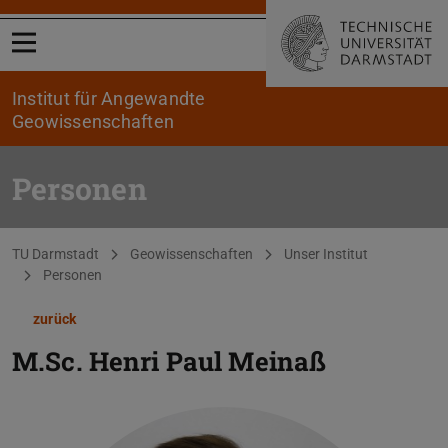
Menü öffnen
Institut für Angewandte
Geowissenschaften
Personen
Sie befinden sich hier:
TU Darmstadt
Geowissenschaften
Unser Institut
Personen
zurück
M.Sc.
Henri Paul Meinaß