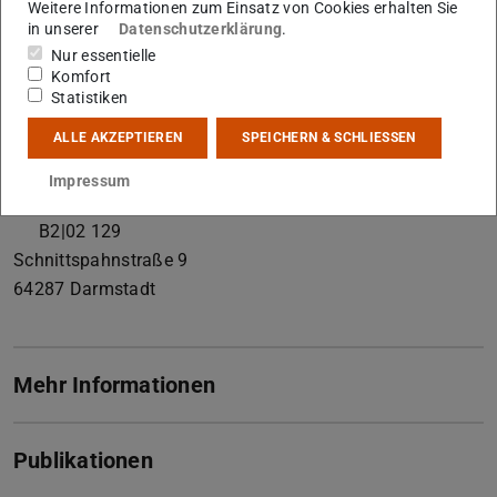
Weitere Informationen zum Einsatz von Cookies erhalten Sie
Systeme, Untergrundwärmespeicher, Systemmodellierung
in unserer
Datenschutzerklärung
.
(Modelica, TRNSYS,...)
Nur essentielle
Komfort
Kontakt
Statistiken
ohagen@geo.tu-...
ALLE AKZEPTIEREN
SPEICHERN & SCHLIESSEN
+49 6151 16-25742
Impressum
+49 6151 16-23601
B2|02 129
Schnittspahnstraße 9
64287
Darmstadt
Mehr Informationen
Publikationen