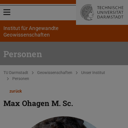
Menü öffnen
Institut für Angewandte
Geowissenschaften
Personen
Sie befinden sich hier:
TU Darmstadt
Geowissenschaften
Unser Institut
Personen
zurück
Max Ohagen
M. Sc.