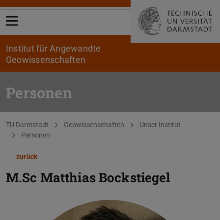
Menü öffnen
Institut für Angewandte
Geowissenschaften
Personen
Sie befinden sich hier:
TU Darmstadt
Geowissenschaften
Unser Institut
Personen
zurück
M.Sc
Matthias Bockstiegel