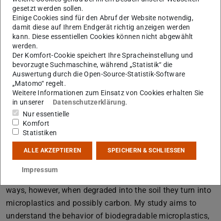
Kontakt
gesetzt werden sollen.
sadeghi@geo.tu-...
Einige Cookies sind für den Abruf der Website notwendig,
damit diese auf Ihrem Endgerät richtig anzeigen werden
B2|01 238
kann. Diese essentiellen Cookies können nicht abgewählt
werden.
Schnittspahnstraße 9
Der Komfort-Cookie speichert Ihre Spracheinstellung und
64287
Darmstadt
bevorzugte Suchmaschine, während „Statistik“ die
Auswertung durch die Open-Source-Statistik-Software
„Matomo“ regelt.
Weitere Informationen zum Einsatz von Cookies erhalten Sie
Master's thesis topic
in unserer
Datenschutzerklärung
.
Nur essentielle
Investigating the Effects of Microplastic Contamination
Komfort
Statistiken
of Biodegradable Plastic Films Used in Agriculture on
Plant Performance and Nutrient Availability: A Study on
ALLE AKZEPTIEREN
SPEICHERN & SCHLIESSEN
Growth and Contamination.
Impressum
Biodegradable plastic films benefit the crops in various
ways, however, when degraded into the soil they turn into
microplastics and possibly carbon. My study aims to
understand the behavior of biodegradable microplastics,