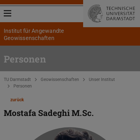
Menü öffnen
Institut für Angewandte
Geowissenschaften
Personen
Sie befinden sich hier:
TU Darmstadt
Geowissenschaften
Unser Institut
Personen
zurück
Mostafa Sadeghi
M.Sc.