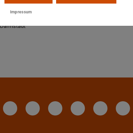
02 220
Impressum
tspahnstraße 9
Darmstadt
IAG - Facebook
Instagram - IAG
LinkedIn-Seite des I
Twitter - TU D
YouTube 
Te