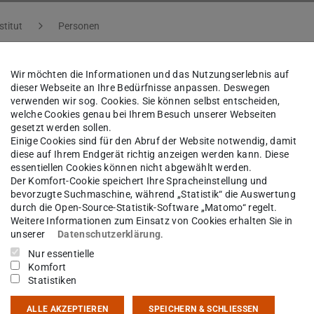
stitut
Personen
Wir möchten die Informationen und das Nutzungserlebnis auf
dieser Webseite an Ihre Bedürfnisse anpassen. Deswegen
c.
Fahim Rabby Hossain
verwenden wir sog. Cookies. Sie können selbst entscheiden,
welche Cookies genau bei Ihrem Besuch unserer Webseiten
gesetzt werden sollen.
Einige Cookies sind für den Abruf der Website notwendig, damit
sgebiet(e)
diese auf Ihrem Endgerät richtig anzeigen werden kann. Diese
essentiellen Cookies können nicht abgewählt werden.
atical Modeling Study on Surface and Groundwater Int
Der Komfort-Cookie speichert Ihre Spracheinstellung und
bution in Groundwater in the Coastal Delta of Banglades
bevorzugte Suchmaschine, während „Statistik“ die Auswertung
durch die Open-Source-Statistik-Software „Matomo“ regelt.
Weitere Informationen zum Einsatz von Cookies erhalten Sie in
unserer
Datenschutzerklärung
.
kt
Nur essentielle
Komfort
sain.dsm@du.ac.bd
Statistiken
 6151 16-22094
ALLE AKZEPTIEREN
SPEICHERN & SCHLIESSEN