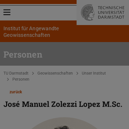
Menü öffnen
Institut für Angewandte
Geowissenschaften
Personen
Sie befinden sich hier:
TU Darmstadt
Geowissenschaften
Unser Institut
Personen
zurück
José Manuel Zolezzi Lopez
M.Sc.