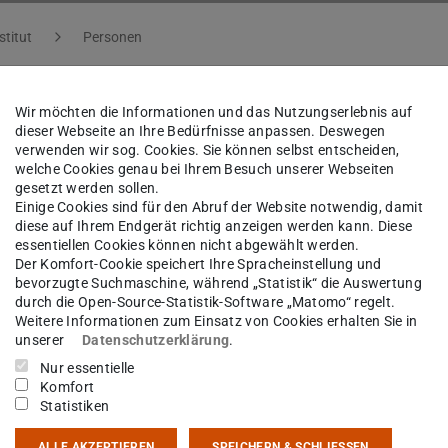
stitut
Personen
Wir möchten die Informationen und das Nutzungserlebnis auf
dieser Webseite an Ihre Bedürfnisse anpassen. Deswegen
f. Dr.
Christoph Schüth
verwenden wir sog. Cookies. Sie können selbst entscheiden,
welche Cookies genau bei Ihrem Besuch unserer Webseiten
gesetzt werden sollen.
Einige Cookies sind für den Abruf der Website notwendig, damit
diese auf Ihrem Endgerät richtig anzeigen werden kann. Diese
kt
essentiellen Cookies können nicht abgewählt werden.
Der Komfort-Cookie speichert Ihre Spracheinstellung und
bevorzugte Suchmaschine, während „Statistik“ die Auswertung
ueth@geo.tu-...
durch die Open-Source-Statistik-Software „Matomo“ regelt.
Weitere Informationen zum Einsatz von Cookies erhalten Sie in
 6151 16-22090
unserer
Datenschutzerklärung
.
 6151 16-23601
Nur essentielle
Komfort
Statistiken
02 228
tspahnstraße 9
ALLE AKZEPTIEREN
SPEICHERN & SCHLIESSEN