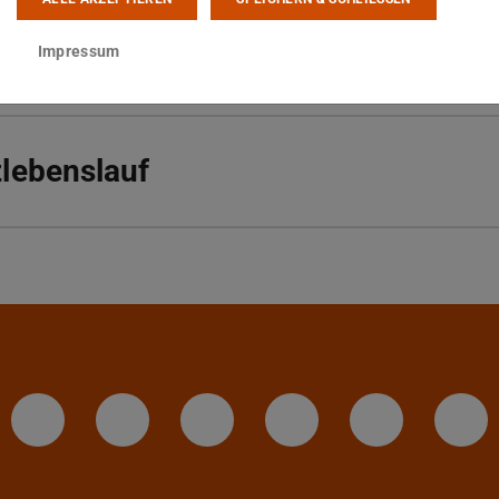
Darmstadt
Impressum
lebenslauf
IAG - Facebook
Instagram - IAG
LinkedIn-Seite des I
Twitter - TU D
YouTube 
Te