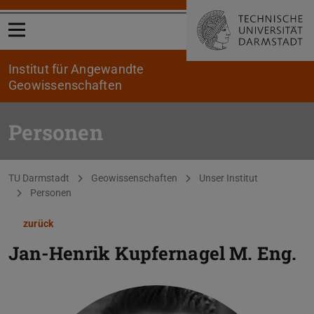
Menü öffnen
Institut für Angewandte
Geowissenschaften
Personen
Sie befinden sich hier:
TU Darmstadt
Geowissenschaften
Unser Institut
Personen
zurück
Jan-Henrik Kupfernagel
M. Eng.