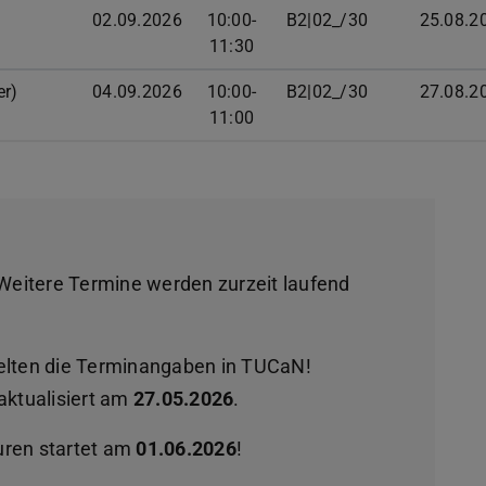
02.09.2026
10:00-
B2|02_/30
25.08.2
11:30
er)
04.09.2026
10:00-
B2|02_/30
27.08.2
11:00
 Weitere Termine werden zurzeit laufend
elten die Terminangaben in TUCaN!
aktualisiert am
27.05.2026
.
uren startet am
01.06.2026
!