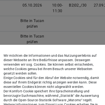
05.10.2026
10:00-
B2|02_/30
27.09
11:30
Bitte in Tucan
prüfen
Bitte in Tucan
prüfen
Bitte in Tucan
Wir möchten die Informationen und das Nutzungserlebnis auf
prüfen
dieser Webseite an Ihre Bedürfnisse anpassen. Deswegen
verwenden wir sog. Cookies. Sie können selbst entscheiden,
welche Cookies genau bei Ihrem Besuch unserer Webseiten
gesetzt werden sollen.
 Master
Einige Cookies sind für den Abruf der Website notwendig, damit
diese auf Ihrem Endgerät richtig anzeigen werden kann. Diese
essentiellen Cookies können nicht abgewählt werden.
Der Komfort-Cookie speichert Ihre Spracheinstellung und
Datum
Zeit
Raum
An-/Abmeld
bevorzugte Suchmaschine, während „Statistik“ die Auswertung
durch die Open-Source-Statistik-Software „Matomo“ regelt.
27.05.2026
13:45-
B2|01_/20
19.05.2
Weitere Informationen zum Einsatz von Cookies erhalten Sie in