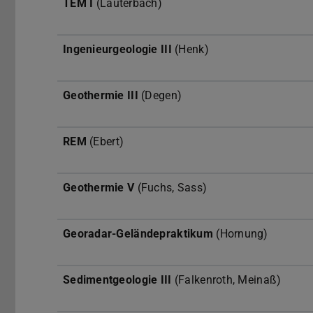
TEM I
(Lauterbach)
Ingenieurgeologie III
(Henk)
Geothermie III
(Degen)
REM
(Ebert)
Geothermie V
(Fuchs, Sass)
Georadar-Geländepraktikum
(Hornung)
Sedimentgeologie III
(Falkenroth, Meinaß)