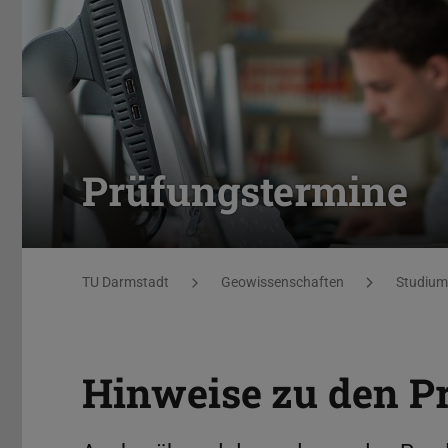
Prüfungstermine
Sie befinden sich hier:
TU Darmstadt
Geowissenschaften
Studium
Hinweise zu den P