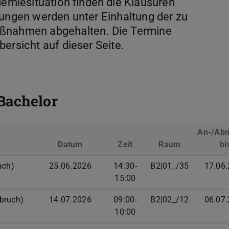
miesituation finden die Klausuren
fungen werden unter Einhaltung der zu
aßnahmen abgehalten. Die Termine
bersicht auf dieser Seite.
Bachelor
An-/Ab
Datum
Zeit
Raum
bi
ach)
25.06.2026
14:30-
B2|01_/35
17.06
15:00
bruch)
14.07.2026
09:00-
B2|02_/12
06.07
10:00