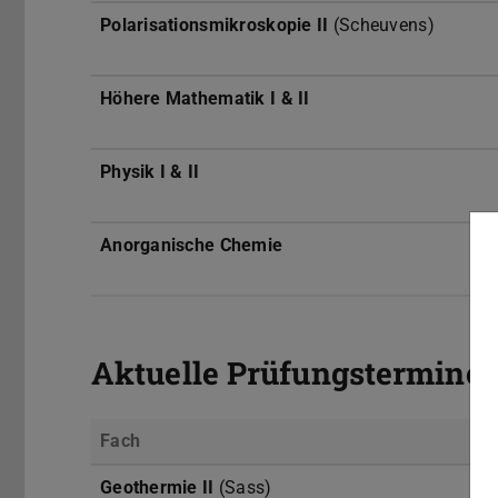
Polarisationsmikroskopie II
(Scheuvens)
Höhere Mathematik I & II
Physik I & II
Anorganische Chemie
Aktuelle Prüfungstermine
Fach
Geothermie II
(Sass)