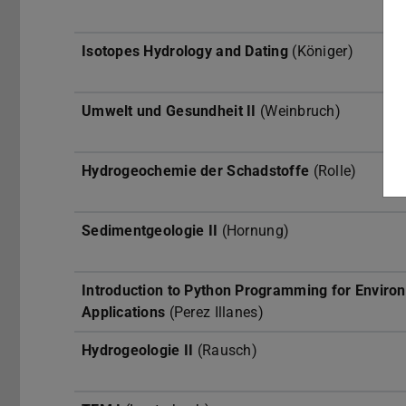
Isotopes Hydrology and Dating
(Königer)
Umwelt und Gesundheit II
(Weinbruch)
Hydrogeochemie der Schadstoffe
(Rolle)
Sedimentgeologie II
(Hornung)
Introduction to Python Programming for Enviro
Applications
(Perez Illanes)
Hydrogeologie II
(Rausch)