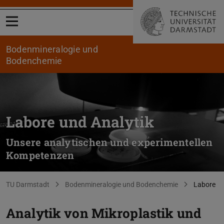
Menü öffnen
Bodenmineralogie und
Bodenchemie
Labore und Analytik
Unsere analytischen und experimentellen
Kompetenzen
Sie befinden sich hier:
TU Darmstadt
Bodenmineralogie und Bodenchemie
Labore
Analytik von Mikroplastik und