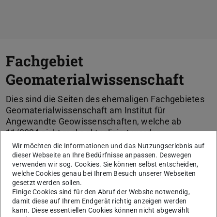
Fachgebiet
Geomaterialwissenschaft
Dies sind die Seiten des ehemaligen Fachgebietes
Geomaterialwissenschaft am Institut für
Angewandte Geowissenschaften, welche ab
11/2024 nicht mehr aktualisiert werden.
Die Geomaterialwissenschaft, die als Synonym für
Wir möchten die Informationen und das Nutzungserlebnis auf
die aus der klassischen Mineralogie erwachsene
dieser Webseite an Ihre Bedürfnisse anpassen. Deswegen
verwenden wir sog. Cookies. Sie können selbst entscheiden,
Angewandte Mineralogie zu verstehen ist, befasst
welche Cookies genau bei Ihrem Besuch unserer Webseiten
sich mit natürlichen, anorganischen Feststoffen, die
gesetzt werden sollen.
zur Herstellung moderner Materialsysteme mit
Einige Cookies sind für den Abruf der Website notwendig,
spezifischen, funktionalen Eigenschaften
damit diese auf Ihrem Endgerät richtig anzeigen werden
herangezogen werden.
kann. Diese essentiellen Cookies können nicht abgewählt