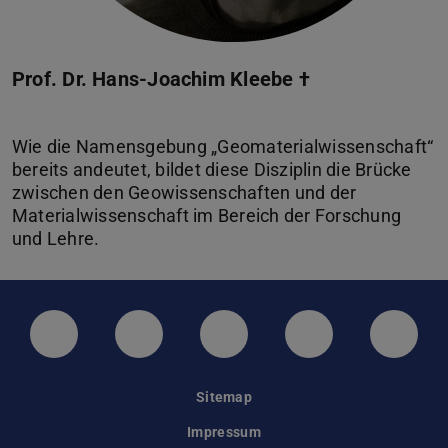
Prof. Dr. Hans-Joachim Kleebe †
Wie die Namensgebung „Geomaterialwissenschaft“
bereits andeutet, bildet diese Disziplin die Brücke
zwischen den Geowissenschaften und der
Materialwissenschaft im Bereich der Forschung
LinkedIn-Seite der TU Darmstadt
Instagram-Kanal der TU Darmstad
Bluesky-Kanal der TU D
Facebook-Seite
YouTu
Sitemap
Impressum