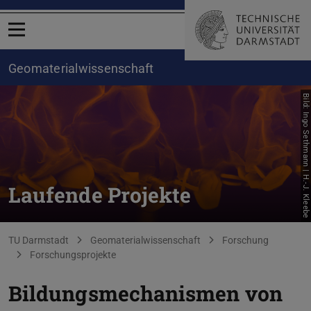
Menü öffnen
Geomaterialwissenschaft
Bild: Ingo Sethmann | H.-J. Kleebe
Laufende Projekte
Sie befinden sich hier:
TU Darmstadt
Geomaterialwissenschaft
Forschung
Forschungsprojekte
Bildungsmechanismen von