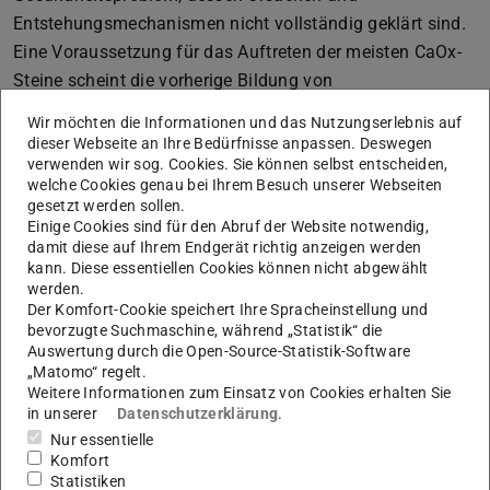
Entstehungsmechanismen nicht vollständig geklärt sind.
Eine Voraussetzung für das Auftreten der meisten CaOx-
Steine scheint die vorherige Bildung von
Calciumphosphat (CaP)-Einlagerungen im extrazellulären
Wir möchten die Informationen und das Nutzungserlebnis auf
Nierengewebe zu sein. Diese Randall-Plaque (RP)
dieser Webseite an Ihre Bedürfnisse anpassen. Deswegen
verwenden wir sog. Cookies. Sie können selbst entscheiden,
genannten Calcifizierungen bilden sich vermutlich
welche Cookies genau bei Ihrem Besuch unserer Webseiten
aufgrund von Ionen, die bei der Urinproduktion aus dem
gesetzt werden sollen.
tubulären System der Niere rückresorbiert werden und ins
Einige Cookies sind für den Abruf der Website notwendig,
damit diese auf Ihrem Endgerät richtig anzeigen werden
umliegende Gewebe diffundieren. Ein lokaler Anstieg des
kann. Diese essentiellen Cookies können nicht abgewählt
pH-Wertes und der Konzentrationen von Calcium- und
werden.
Phosphationen können zu einer kritischen CaP-
Der Komfort-Cookie speichert Ihre Spracheinstellung und
bevorzugte Suchmaschine, während „Statistik“ die
Übersättigung der Gewebeflüssigkeit führen. CaP-
Auswertung durch die Open-Source-Statistik-Software
Minerale, die im Gewebe ausfallen, geraten an
„Matomo“ regelt.
Epitheldefekten mit Urin im Nierenbecken in Kontakt. Erst
Weitere Informationen zum Einsatz von Cookies erhalten Sie
in unserer
Datenschutzerklärung
.
danach bilden sich CaOx-Nierensteine aus dem Urin durch
Nur essentielle
Aufwachsen der Kristalle auf diesen RP-Oberflächen.
Komfort
Statistiken
Die Bildungsbedingungen der RP sind jedoch nicht näher