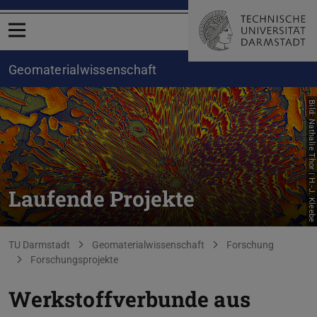
Menü öffnen
Geomaterialwissenschaft
Bild: Nathalie Thor | H.-J. Kleebe
Laufende Projekte
Sie befinden sich hier:
TU Darmstadt
Geomaterialwissenschaft
Forschung
Forschungsprojekte
Werkstoffverbunde aus