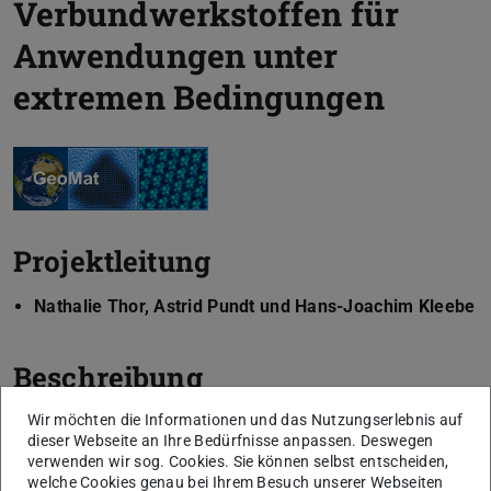
Verbundwerkstoffen für
Anwendungen unter
extremen Bedingungen
Projektleitung
Nathalie Thor, Astrid Pundt und Hans-Joachim Kleebe
Beschreibung
Wir möchten die Informationen und das Nutzungserlebnis auf
Um neuartige Materialverbunde aus Verbundmaterialien
dieser Webseite an Ihre Bedürfnisse anpassen. Deswegen
entwickeln zu können, ist neben der Syntheseroute und
verwenden wir sog. Cookies. Sie können selbst entscheiden,
der gezielten Wärmebehandlung entsprechender
welche Cookies genau bei Ihrem Besuch unserer Webseiten