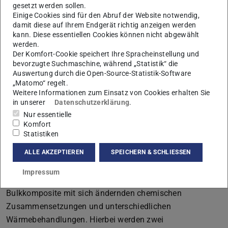
gesetzt werden sollen.
Materialien sowohl ein tiefgründiges Verständnis des
Einige Cookies sind für den Abruf der Website notwendig,
Gefüges als auch die Charakterisierung der vorliegenden
damit diese auf Ihrem Endgerät richtig anzeigen werden
Phasen und der Phasenverteilung unabdingbar. Dabei ist
kann. Diese essentiellen Cookies können nicht abgewählt
werden.
es entscheidend, die mikrostrukturelle Entwicklung der
Der Komfort-Cookie speichert Ihre Spracheinstellung und
Verbundmaterialien im Detail zu verstehen und
bevorzugte Suchmaschine, während „Statistik“ die
Auswertung durch die Open-Source-Statistik-Software
interpretieren zu können. Mit Hilfe
„Matomo“ regelt.
elektronenmikroskopischer Untersuchungen (REM und
Weitere Informationen zum Einsatz von Cookies erhalten Sie
TEM) wird ein grundlegendes Verständnis der sich
in unserer
Datenschutzerklärung
.
aufgrund der thermischen Behandlungen veränderten
Nur essentielle
Komfort
Mikrostrukturen erreicht. Sowohl die Gefügeparameter als
Statistiken
auch die chemische Entwicklung der Kompositmaterialien
verschiedener Werkstoffsysteme spielen dabei eine
ALLE AKZEPTIEREN
SPEICHERN & SCHLIESSEN
entscheidende Rolle. Das Hauptaugenmerk dieses
Impressum
Teilprojektes liegt in der Charakterisierung der
Bulkkomposite mit sich ändernden chemischen
Zusammensetzungen und unterschiedlichen
Wärmebehandlungen. Hierbei werden zwei