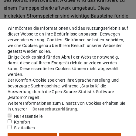
des Nordschwarzwaldes. Aktuell wird das Kraftwerk zu
einem Pumpspeicherkraftwerk umgebaut. Diese
indirekten Stromspeicher sind wichtige Bausteine für die
Dekarbonisierung der Stromversorgung. Solch ein
Wir möchten die Informationen und das Nutzungserlebnis auf
Tagespeicher benötigt keine Anlaufzeit und kann so gut
dieser Webseite an Ihre Bedürfnisse anpassen. Deswegen
Energiespitzen ausgleichen. Die Kapazität wird nach der
verwenden wir sog. Cookies. Sie können selbst entscheiden,
welche Cookies genau bei Ihrem Besuch unserer Webseiten
Fertigstellung im Jahr 2027 im Tagesbetrieb 456 MWh
gesetzt werden sollen.
betragen. Durch die Umbauten wird sich die Leistung von
Einige Cookies sind für den Abruf der Website notwendig,
damit diese auf Ihrem Endgerät richtig anzeigen werden
65 MW auf 77 MW erhöhen. Der Auftraggeber ist die
kann. Diese essentiellen Cookies können nicht abgewählt
EnBW Energie Baden-Württemberg AG.
werden.
Der Komfort-Cookie speichert Ihre Spracheinstellung und
Das Kraftwerk als auch der Speicherraum werden
bevorzugte Suchmaschine, während „Statistik“ die
untertägig im bergmännischen Vortrieb in dem Forbach-
Auswertung durch die Open-Source-Statistik-Software
Granit aufgefahren. Dabei werden in Summe 450.000 m3
„Matomo“ regelt.
Weitere Informationen zum Einsatz von Cookies erhalten Sie
Felsausbruch anfallen. Das entstehende Tunnelsystem
in unserer
Datenschutzerklärung
.
hat eine Länge von 5.200 m; das Volumen des
Nur essentielle
Kavernenspeichers wird 200.000 m3 betragen.
Komfort
Statistiken
Zusammen mit den bestehenden Ausgleichsbeckens