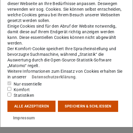
dieser Webseite an Ihre Bedürfnisse anpassen. Deswegen
sitzen in diversen Gremien und können so am Institut und
verwenden wir sog. Cookies. Sie können selbst entscheiden,
an der TU Darmstadt mitreden. Zum Beispiel bei der
welche Cookies genau bei Ihrem Besuch unserer Webseiten
gesetzt werden sollen.
Verbesserung der Lehre, wofür Geld ausgegeben werden
Einige Cookies sind für den Abruf der Website notwendig,
soll, welche neuen Professor:innen zu uns kommen sollen
damit diese auf Ihrem Endgerät richtig anzeigen werden
und vieles mehr. Außerdem organisieren wir die
kann. Diese essentiellen Cookies können nicht abgewählt
werden.
Orientierungswoche (OWO), coole Geo-Partys, Ausflüge,
Der Komfort-Cookie speichert Ihre Spracheinstellung und
Wanderungen und alles, was neben dem Studium nicht zu
bevorzugte Suchmaschine, während „Statistik“ die
Auswertung durch die Open-Source-Statistik-Software
kurz kommen darf!
„Matomo“ regelt.
Damit das alles funktioniert, hat in der Regel jede:r von
Weitere Informationen zum Einsatz von Cookies erhalten Sie
in unserer
Datenschutzerklärung
.
uns ein paar kleinere oder größere Ämter inne. Wenn ihr
Nur essentielle
wissen wollt, wer von uns für welches Amt zuständig ist,
Komfort
schaut gerne mal auf die Außenseite unserer
Statistiken
Fachschaftsraumtür (B202/5), kommt vorbei oder
ALLE AKZEPTIEREN
SPEICHERN & SCHLIESSEN
schreibt uns eine E-Mail.
Impressum
Hier die allerwichtigsten Ämter im Überblick: