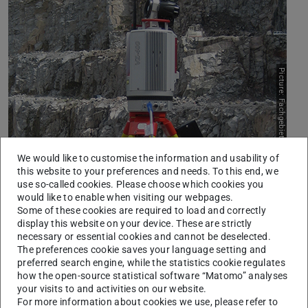
Picture: Fachgebiet Ingenieurgeologie
We would like to customise the information and usability of
this website to your preferences and needs. To this end, we
use so-called cookies. Please choose which cookies you
would like to enable when visiting our webpages.
Some of these cookies are required to load and correctly
Terrestrischer Laserscanner im Aufschluss.
display this website on your device. These are strictly
necessary or essential cookies and cannot be deselected.
Mit dem Terrestrischer Laserscanner kann In kurzer Zeit
The preferences cookie saves your language setting and
die Geometrie von Aufschlüssen, Tunneln oder Stollen als
preferred search engine, while the statistics cookie regulates
how the open-source statistical software “Matomo” analyses
Punktdatensatz dokumentiert werden. So wird
your visits to and activities on our website.
beispielsweise ein Panorama 360° Scan mit einer
For more information about cookies we use, please refer to