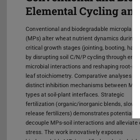
Elemental Cycling and
Conventional and biodegradable microplasti
(MPs) alter wheat nutrient dynamics during
critical growth stages (jointing, booting, harv
by disrupting soil C/N/P cycling through enz
microbial interactions and reshaping root-st
leaf stoichiometry. Comparative analyses re
distinct inhibition mechanisms between MPs
types at soil-plant interfaces. Strategic
fertilization (organic/inorganic blends, slow-
release fertilizers) demonstrates potential to
decouple MPs-soil interactions and alleviate
stress. The work innovatively exposes