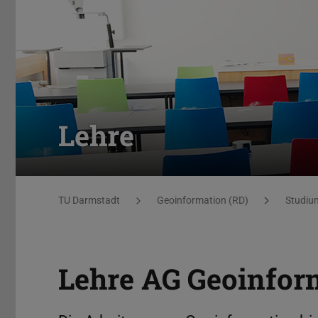
Lehre
Sie befinden sich hier:
TU Darmstadt
Geoinformation (RD)
Studiu
Lehre AG Geoinfor