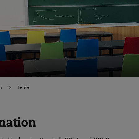
m
Lehre
mation