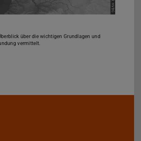
Bild: HVBG
Überblick über die wichtigen Grundlagen und
ndung vermittelt.
es für Angewandte Geowissenschaf
Darmstadt
l der TU Darmstadt
edIn-Seite der TU Darmstadt