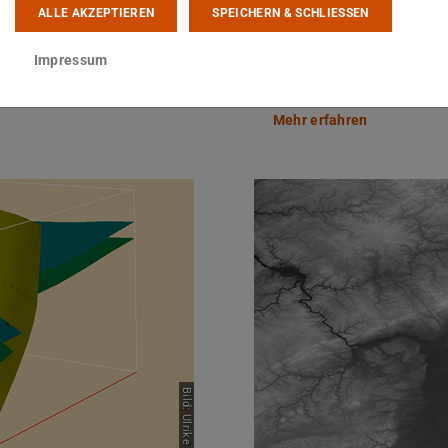
ALLE AKZEPTIEREN
SPEICHERN & SCHLIESSEN
Geoinformation
nhalte vermittelt
In GIS II werden eigenständ
Impressum
Projekten angewendet
Mehr erfahren
Bild: Ulrike Simons