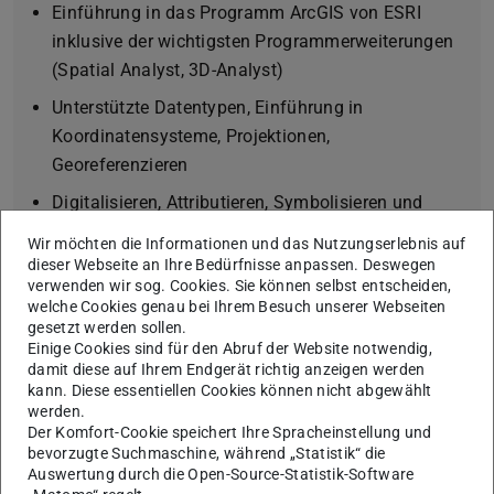
Einführung in das Programm ArcGIS von ESRI
inklusive der wichtigsten Programmerweiterungen
(Spatial Analyst, 3D-Analyst)
Unterstützte Datentypen, Einführung in
Koordinatensysteme, Projektionen,
Georeferenzieren
Digitalisieren, Attributieren, Symbolisieren und
Visualisieren von Geoinformationen
Wir möchten die Informationen und das Nutzungserlebnis auf
dieser Webseite an Ihre Bedürfnisse anpassen. Deswegen
Räumliches Verschneiden und Analysieren von
verwenden wir sog. Cookies. Sie können selbst entscheiden,
Geodaten. Bearbeitung einfacher angewandter
welche Cookies genau bei Ihrem Besuch unserer Webseiten
geologischer Fragestellungen
gesetzt werden sollen.
Einige Cookies sind für den Abruf der Website notwendig,
Erstellung aussagekräftiger Karten
damit diese auf Ihrem Endgerät richtig anzeigen werden
kann. Diese essentiellen Cookies können nicht abgewählt
werden.
Der Komfort-Cookie speichert Ihre Spracheinstellung und
bevorzugte Suchmaschine, während „Statistik“ die
Informationen aus dem
Auswertung durch die Open-Source-Statistik-Software