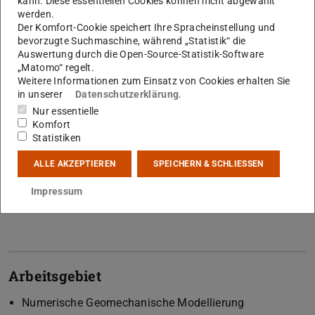
kann. Diese essentiellen Cookies können nicht abgewählt
werden.
Der Komfort-Cookie speichert Ihre Spracheinstellung und
bevorzugte Suchmaschine, während „Statistik“ die
Auswertung durch die Open-Source-Statistik-Software
„Matomo“ regelt.
Weitere Informationen zum Einsatz von Cookies erhalten Sie
Kontakt
in unserer
Datenschutzerklärung
.
ahlers@geo.tu-...
Nur essentielle
Komfort
+49 6151 16-22353
Statistiken
B2|02 105
ALLE AKZEPTIEREN
SPEICHERN & SCHLIESSEN
Schnittspahnstr. 9
Impressum
64287
Darmstadt
Arbeitsgebiet
Numerische Geomechanische Modellierung