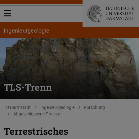
Menü öffnen
Ingenieurgeologie
TLS-Trenn
Sie befinden sich hier:
TU Darmstadt
Ingenieurgeologie
Forschung
Abgeschlossene Projekte
Terrestrisches