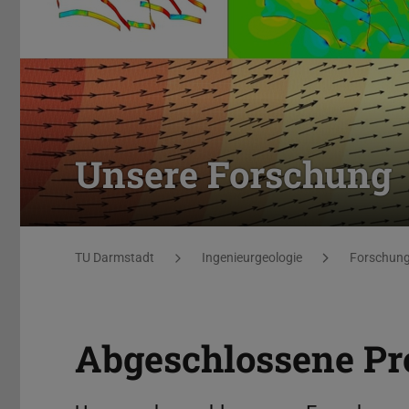
Unsere Forschung
Sie befinden sich hier:
TU Darmstadt
Ingenieurgeologie
Forschun
Abgeschlossene Pr