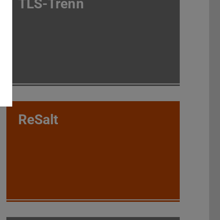
TLS-Trenn
ReSalt