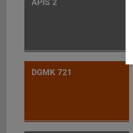
APIS 2
DGMK 721