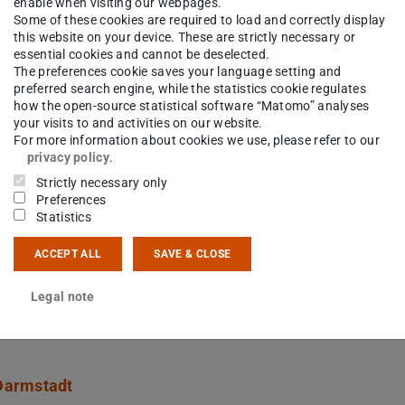
enable when visiting our webpages.
Some of these cookies are required to load and correctly display
this website on your device. These are strictly necessary or
essential cookies and cannot be deselected.
The preferences cookie saves your language setting and
preferred search engine, while the statistics cookie regulates
how the open-source statistical software “Matomo” analyses
your visits to and activities on our website.
For more information about cookies we use, please refer to our
privacy policy
.
en Universität Darmstadt, Prof. Dr. Tanja Brühl
Strictly necessary only
Preferences
e rechtsfähige Körperschaft des öffentlichen
Statistics
Nr. 1 HHG (Hessisches Hochschulgesetz vom 14.
ACCEPT ALL
SAVE & CLOSE
-Kraft-Treten des TU Darmstadt-Gesetzes (Gesetz
Technischen Universität Darmstadt vom 05.
Legal note
g vom 14. Dezember 2009, GVBl. I S. 699) ist sie
Darmstadt