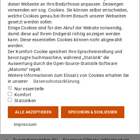
dieser Webseite an Ihre Bedürfnisse anpassen. Deswegen
AMPEDEK 2.0
verwenden wir sog. Cookies. Sie können selbst entscheiden,
Laufzeit: 01.01.2025 – 31.12.2027
welche Cookies genau bei Ihrem Besuch unserer Webseiten
gesetzt werden sollen.
Zuwendungsgeber: BGE
Einige Cookies sind für den Abruf der Website notwendig,
damit diese auf Ihrem Endgerät richtig anzeigen werden
CatchNet/VOLUME
kann. Diese essentiellen Cookies können nicht abgewählt
Laufzeit: 15.05.2024 – 14.05.2027
werden.
Der Komfort-Cookie speichert Ihre Spracheinstellung und
Zuwendungsgeber: BGE
bevorzugte Suchmaschine, während „Statistik“ die
Auswertung durch die Open-Source-Statistik-Software
THC-Prognos: Hydrochemische Charakterisierung zur
„Matomo“ regelt.
prognostischen Modellierung nachhaltiger
Weitere Informationen zum Einsatz von Cookies erhalten Sie
Reservoirbewirtschaftung
in unserer
Datenschutzerklärung
.
Laufzeit: 01.12.2023 – 30.11.2026
Nur essentielle
Komfort
Zuwendungsgeber: BMWE – Bundesministerium für
Statistiken
Wirtschaft und Energie
ALLE AKZEPTIEREN
SPEICHERN & SCHLIESSEN
PUSH-IT: Piloting underground storage of heat in
geothermal reservoirs
Impressum
Laufzeit: 01.01.2023 – 31.12.2026