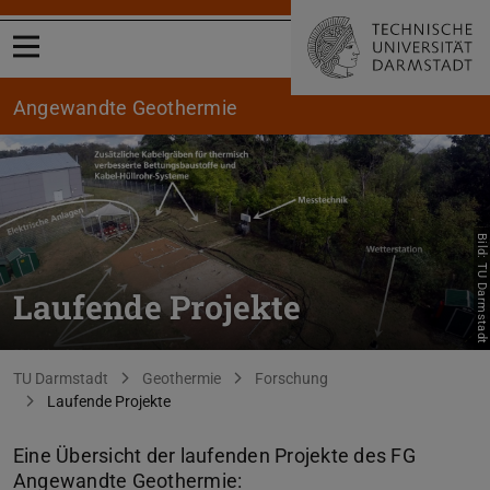
Menü öffnen
Angewandte Geothermie
Bild: TU Darmstadt
Laufende Projekte
Sie befinden sich hier:
TU Darmstadt
Geothermie
Forschung
Laufende Projekte
Eine Übersicht der laufenden Projekte des FG
Angewandte Geothermie: